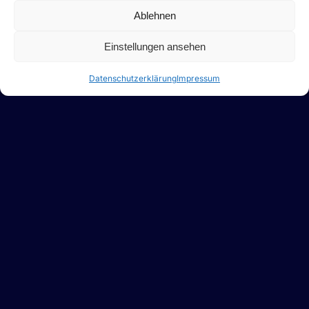
Ablehnen
Einstellungen ansehen
Datenschutzerklärung
Impressum
Einsatzmöglichkeiten
Geschäftliche Events
: Magische Unterhaltung auf
Firmenfeiern und Jubiläen
Galas, Bälle und Preisverleihungen
: Als fesselnde
Mentalshow