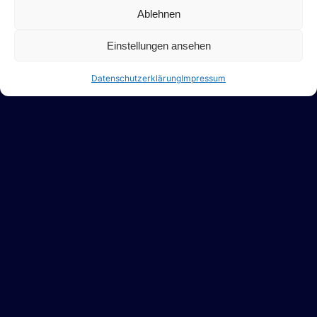
Ablehnen
Einstellungen ansehen
Datenschutzerklärung
Impressum
Einsatzmöglichkeiten
Geschäftliche Events
: Magische Unterhaltung auf
Firmenfeiern und Jubiläen
Galas, Bälle und Preisverleihungen
: Als fesselnde
Mentalshow