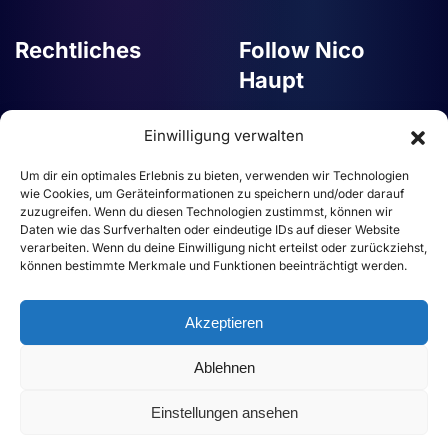
Rechtliches
Follow Nico
Haupt
Kontakt
Einwilligung verwalten
YouTube
Impressum
Um dir ein optimales Erlebnis zu bieten, verwenden wir Technologien
Instagram
Datenschutz
wie Cookies, um Geräteinformationen zu speichern und/oder darauf
zuzugreifen. Wenn du diesen Technologien zustimmst, können wir
facebook
Mentalist buchen
Daten wie das Surfverhalten oder eindeutige IDs auf dieser Website
LinkedIn
verarbeiten. Wenn du deine Einwilligung nicht erteilst oder zurückziehst,
Zauberer Firmenfeier
können bestimmte Merkmale und Funktionen beeinträchtigt werden.
buchen
Mentalist Firmenfeier
Akzeptieren
Ablehnen
© Webdesign von
WEBGÄNGER
Einstellungen ansehen